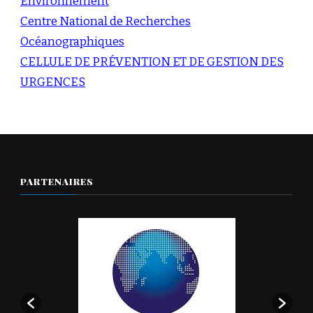
Environnement
Centre National de Recherches
Océanographiques
CELLULE DE PRÉVENTION ET DE GESTION DES
URGENCES
PARTENAIRES