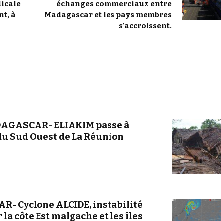
icale
échanges commerciaux entre
t, à
Madagascar et les pays membres
s’accroissent.
AGASCAR- ELIAKIM passe à
u Sud Ouest de La Réunion
- Cyclone ALCIDE, instabilité
la côte Est malgache et les îles