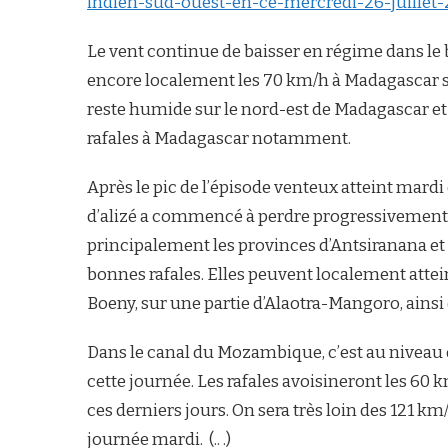
indien-sud-ouest-en-ce-mercredi-26-juillet-
Le vent continue de baisser en régime dans le 
encore localement les 70 km/h à Madagascar s
reste humide sur le nord-est de Madagascar et 
rafales à Madagascar notamment.
Après le pic de l’épisode venteux atteint mardi
d’alizé a commencé à perdre progressivement 
principalement les provinces d’Antsiranana e
bonnes rafales. Elles peuvent localement atte
Boeny, sur une partie d’Alaotra-Mangoro, ainsi q
Dans le canal du Mozambique, c’est au niveau 
cette journée. Les rafales avoisineront les 60
ces derniers jours. On sera très loin des 121 k
journée mardi. (.. .)