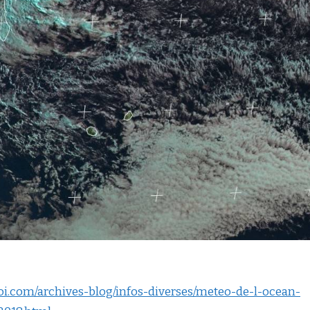
oi.com/archives-blog/infos-diverses/meteo-de-l-ocean-