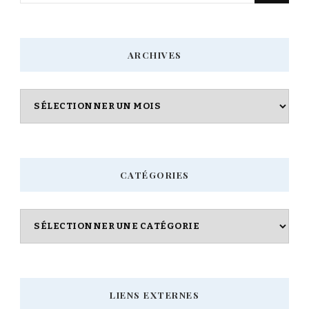
quelque
chose
ARCHIVES
?
Archives
CATÉGORIES
Catégories
LIENS EXTERNES