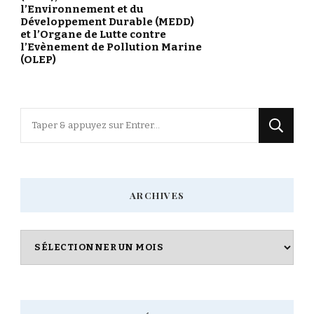
l’Environnement et du
Développement Durable (MEDD)
et l’Organe de Lutte contre
l’Evènement de Pollution Marine
(OLEP)
Vous
recherchiez
quelque
chose
ARCHIVES
?
Archives