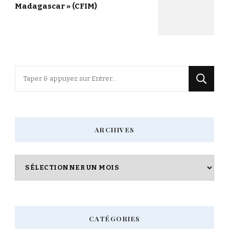
Madagascar » (CFIM)
Vous
recherchiez
quelque
chose
ARCHIVES
?
Archives
CATÉGORIES