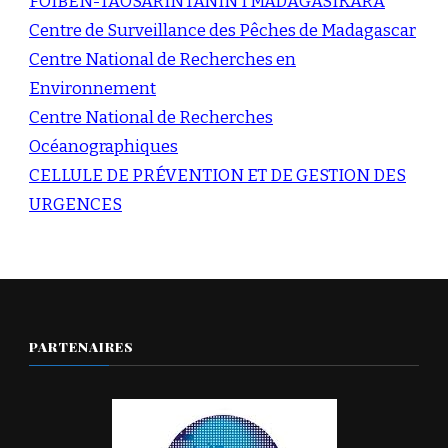
FOIBEN-TAOSARINTANIN’I MADAGASIKARA
Centre de Surveillance des Pêches de Madagascar
Centre National de Recherches en
Environnement
Centre National de Recherches
Océanographiques
CELLULE DE PRÉVENTION ET DE GESTION DES
URGENCES
PARTENAIRES