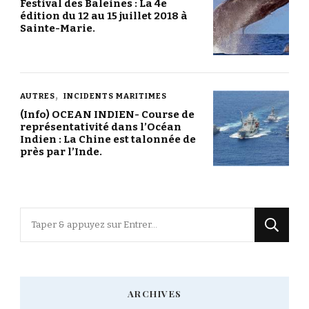
Festival des Baleines : La 4e
édition du 12 au 15 juillet 2018 à
Sainte-Marie.
AUTRES
INCIDENTS MARITIMES
(Info) OCEAN INDIEN- Course de
représentativité dans l’Océan
Indien : La Chine est talonnée de
près par l’Inde.
Vous
recherchiez
quelque
chose
ARCHIVES
?