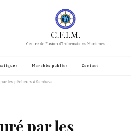
C.F.I.M.
Centre de Fusion d'Informations Maritimes
atiques
Marchés publics
Contact
 par les pêcheurs à Sambava
uré par les