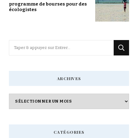
programme de bourses pour des
écologistes
Vous
recherchiez
quelque
chose
ARCHIVES
?
Archives
CATÉGORIES