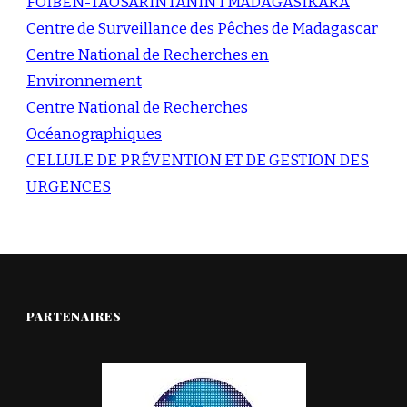
FOIBEN-TAOSARINTANIN’I MADAGASIKARA
Centre de Surveillance des Pêches de Madagascar
Centre National de Recherches en
Environnement
Centre National de Recherches
Océanographiques
CELLULE DE PRÉVENTION ET DE GESTION DES
URGENCES
PARTENAIRES