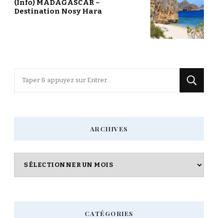
(Info) MADAGASCAR –
Destination Nosy Hara
Vous
recherchiez
quelque
chose
ARCHIVES
?
Archives
CATÉGORIES