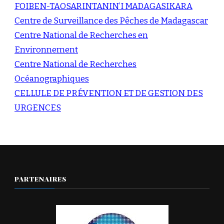
FOIBEN-TAOSARINTANIN’I MADAGASIKARA
Centre de Surveillance des Pêches de Madagascar
Centre National de Recherches en
Environnement
Centre National de Recherches
Océanographiques
CELLULE DE PRÉVENTION ET DE GESTION DES
URGENCES
PARTENAIRES