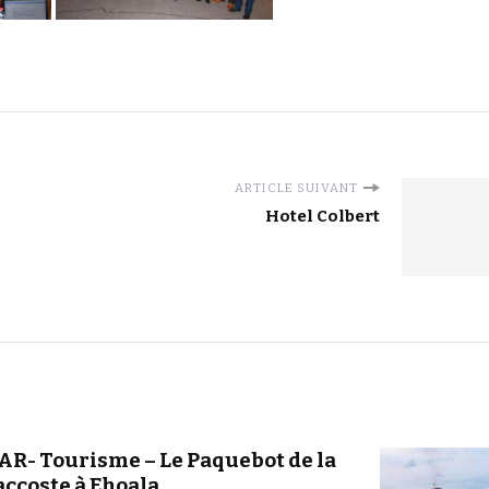
ARTICLE SUIVANT
Hotel Colbert
R- Tourisme – Le Paquebot de la
accoste à Ehoala.