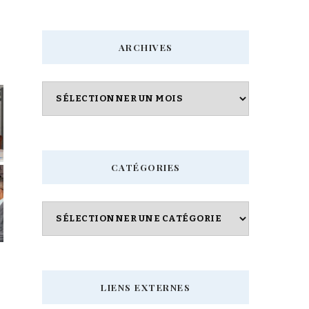
quelque
chose
ARCHIVES
?
Archives
CATÉGORIES
Catégories
LIENS EXTERNES