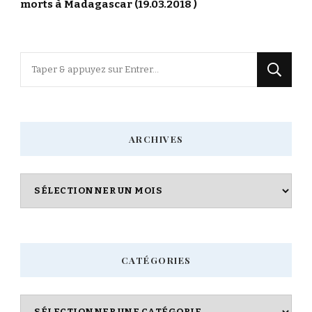
morts à Madagascar (19.03.2018 )
Vous
recherchiez
quelque
chose
ARCHIVES
?
Archives
CATÉGORIES
Catégories