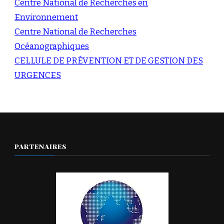
Centre National de Recherches en
Environnement
Centre National de Recherches
Océanographiques
CELLULE DE PRÉVENTION ET DE GESTION DES
URGENCES
PARTENAIRES