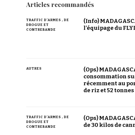
Articles recommandés
(Info) MADAGASCAR
TRAFFIC D'ARMES , DE
DROGUE ET
l’équipage du FLY
CONTREBANDE
(Ops) MADAGASCA
AUTRES
consommation sus
récemment au por
de riz et 52 tonnes
(Ops) MADAGASCAR
TRAFFIC D'ARMES , DE
DROGUE ET
de 30 kilos de can
CONTREBANDE