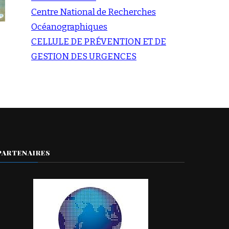
Centre National de Recherches
Océanographiques
CELLULE DE PRÉVENTION ET DE
GESTION DES URGENCES
PARTENAIRES