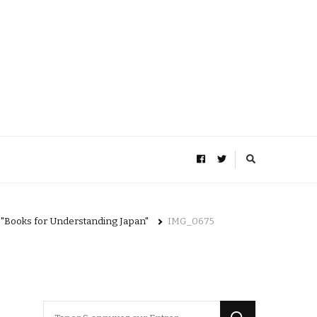
e "Books for Understanding Japan"
IMG_0675
Vous