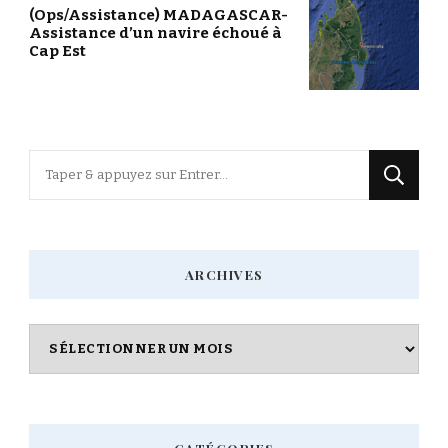
(Ops/Assistance) MADAGASCAR-
Assistance d’un navire échoué à
Cap Est
Vous
recherchiez
quelque
chose
ARCHIVES
?
Archives