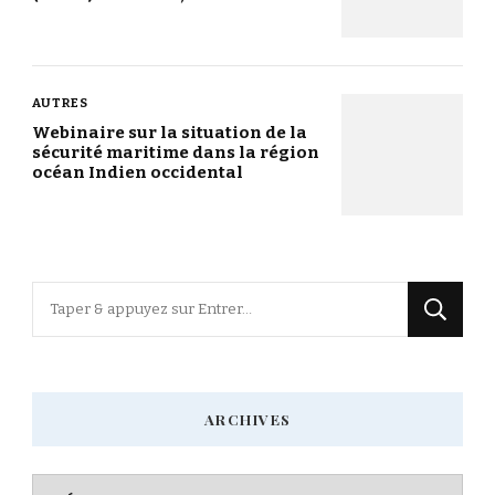
AUTRES
Webinaire sur la situation de la
sécurité maritime dans la région
océan Indien occidental
Vous
recherchiez
quelque
chose
ARCHIVES
?
Archives