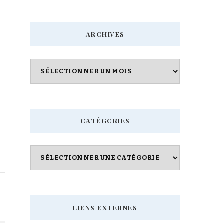
quelque
chose
ARCHIVES
?
Archives
CATÉGORIES
Catégories
LIENS EXTERNES