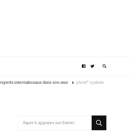
 experts internationaux dans son mur
planif° spatiale
Vous
recherchiez