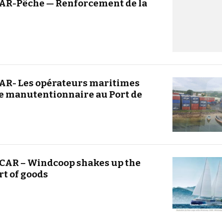
R-Pêche — Renforcement de la
R- Les opérateurs maritimes
 le manutentionnaire au Port de
AR – Windcoop shakes up the
t of goods