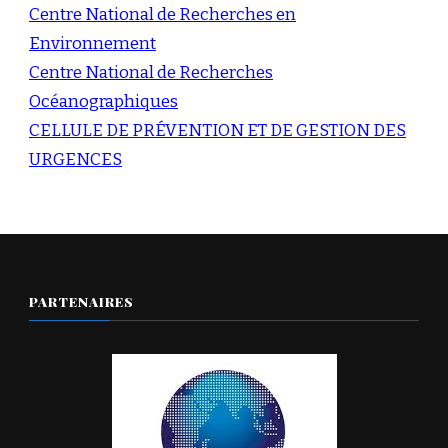
Centre National de Recherches en
Environnement
Centre National de Recherches
Océanographiques
CELLULE DE PRÉVENTION ET DE GESTION DES
URGENCES
PARTENAIRES