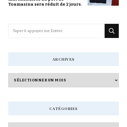
Toamasina sera réduit de 2 jours.
Vous
recherchiez
quelque
chose
ARCHIVES
?
Archives
CATÉGORIES
Catégories