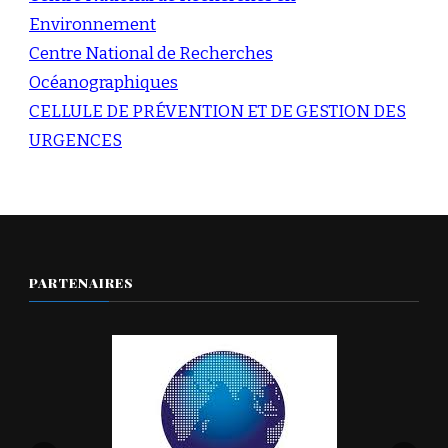
Environnement
Centre National de Recherches
Océanographiques
CELLULE DE PRÉVENTION ET DE GESTION DES
URGENCES
PARTENAIRES