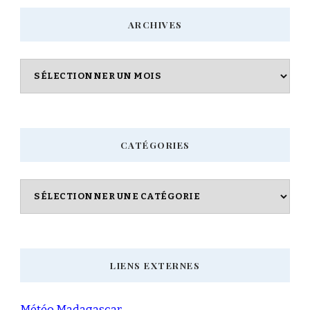
chose
ARCHIVES
?
Archives
CATÉGORIES
Catégories
LIENS EXTERNES
Météo Madagascar