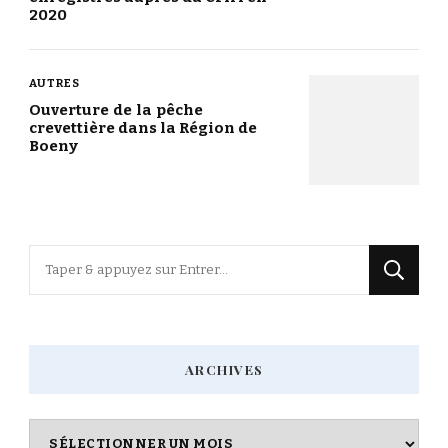
2020
AUTRES
Ouverture de la pêche
crevettière dans la Région de
Boeny
Vous
recherchiez
quelque
chose
ARCHIVES
?
Archives