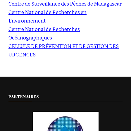
Centre de Surveillance des Pêches de Madagascar
Centre National de Recherches en
Environnement
Centre National de Recherches
Océanographiques
CELLULE DE PRÉVENTION ET DE GESTION DES
URGENCES
PARTENAIRES