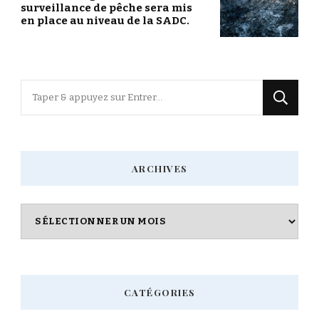
surveillance de pêche sera mis
en place au niveau de la SADC.
Vous
recherchiez
quelque
chose
ARCHIVES
?
Archives
CATÉGORIES