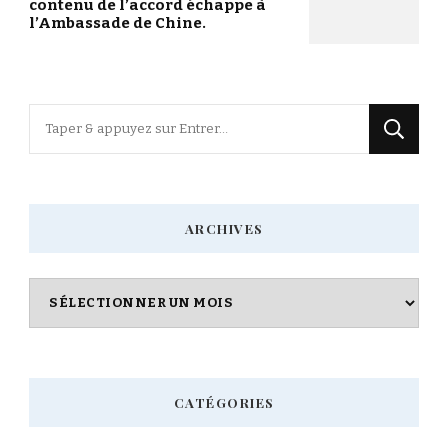
contenu de l’accord échappe à
l’Ambassade de Chine.
Vous
recherchiez
quelque
chose
ARCHIVES
?
Archives
CATÉGORIES