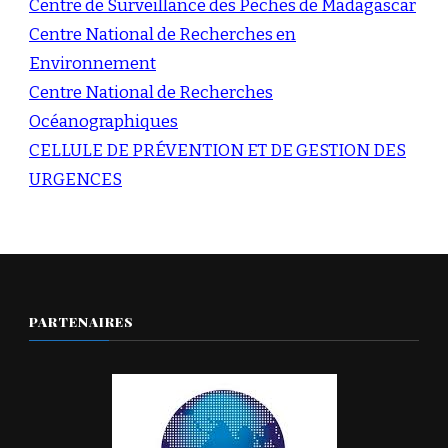
Centre de Surveillance des Pêches de Madagascar
Centre National de Recherches en
Environnement
Centre National de Recherches
Océanographiques
CELLULE DE PRÉVENTION ET DE GESTION DES
URGENCES
PARTENAIRES