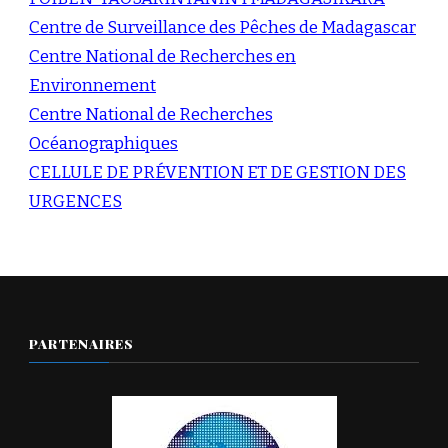
Centre de Surveillance des Pêches de Madagascar
Centre National de Recherches en
Environnement
Centre National de Recherches
Océanographiques
CELLULE DE PRÉVENTION ET DE GESTION DES
URGENCES
PARTENAIRES