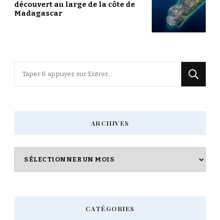
découvert au large de la côte de
Madagascar
Vous
recherchiez
quelque
chose
ARCHIVES
?
Archives
CATÉGORIES