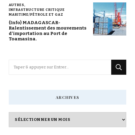
AUTRES
INFRASTRUCTURE CRITIQUE
MARITIME/PÉTROLE ET GAZ
(Info) MADAGASCAR-
Ralentissement des mouvements
d’importation au Port de
Toamasina.
Vous
recherchiez
quelque
chose
ARCHIVES
?
Archives