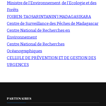
Ministre de l’Environnement, de l’Ecologie et des
Forêts
FOIBEN-TAOSARINTANIN’I MADAGASIKARA
Centre de Surveillance des Pêches de Madagascar
Centre National de Recherches en
Environnement
Centre National de Recherches
Océanographiques
CELLULE DE PRÉVENTION ET DE GESTION DES
URGENCES
PARTENAIRES