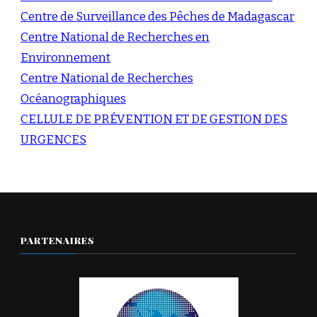
Centre de Surveillance des Pêches de Madagascar
Centre National de Recherches en
Environnement
Centre National de Recherches
Océanographiques
CELLULE DE PRÉVENTION ET DE GESTION DES
URGENCES
PARTENAIRES