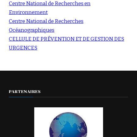
Centre National de Recherches en
Environnement
Centre National de Recherches
Océanographiques
CELLULE DE PRÉVENTION ET DE GESTION DES
URGENCES
PARTENAIRES