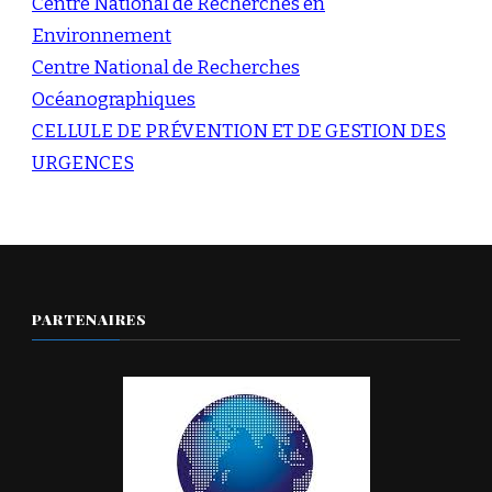
Centre National de Recherches en
Environnement
Centre National de Recherches
Océanographiques
CELLULE DE PRÉVENTION ET DE GESTION DES
URGENCES
PARTENAIRES