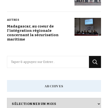
AUTRES
Madagascar, au coeur de
l’intégration régionale
concernant la sécurisation
maritime
Vous
recherchiez
quelque
chose
ARCHIVES
?
Archives