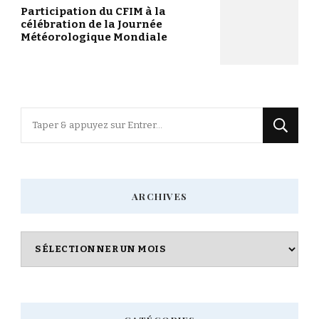
Participation du CFIM à la
célébration de la Journée
Météorologique Mondiale
Vous
recherchiez
quelque
chose
ARCHIVES
?
Archives